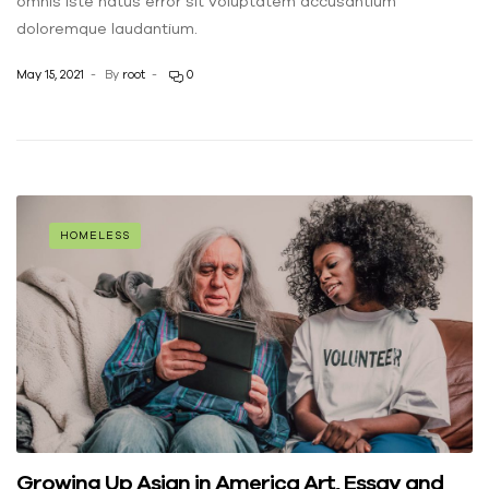
omnis iste natus error sit voluptatem accusantium
doloremque laudantium.
May 15, 2021
By
root
0
HOMELESS
Growing Up Asian in America Art, Essay and